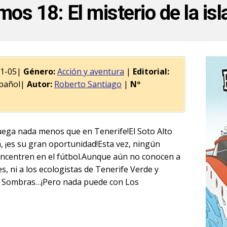
os 18: El misterio de la isl
11-05|
Género:
Acción y aventura
|
Editorial:
pañol|
Autor:
Roberto Santiago
|
Nº
uega nada menos que en Tenerife!El Soto Alto
 ¡es su gran oportunidad!Esta vez, ningún
concentren en el fútbol.Aunque aún no conocen a
s, ni a los ecologistas de Tenerife Verde y
as Sombras…¡Pero nada puede con Los