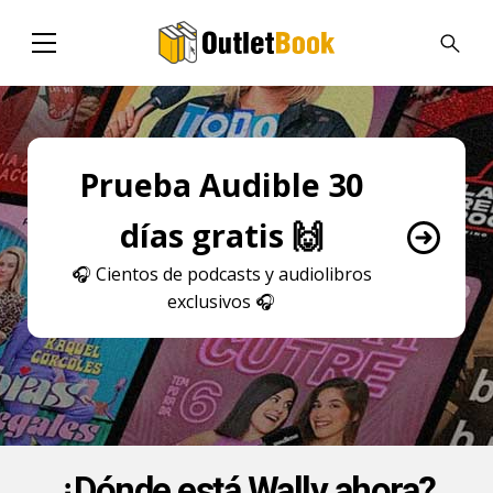
Prueba Audible 30
días gratis 🙌
🎧
Cientos de podcasts y audiolibros
exclusivos
🎧
¿Dónde está Wally ahora?