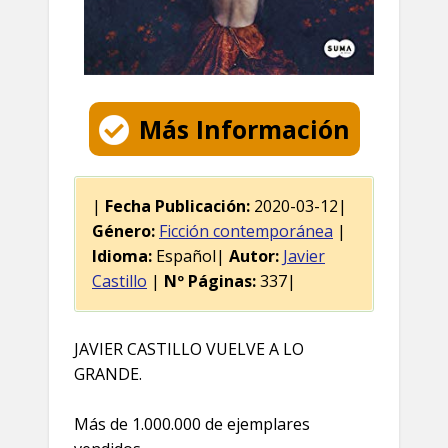
Más Información
|
Fecha Publicación:
2020-03-12|
Género:
Ficción contemporánea
|
Idioma:
Español|
Autor:
Javier
Castillo
|
Nº Páginas:
337|
JAVIER CASTILLO VUELVE A LO
GRANDE.
Más de 1.000.000 de ejemplares