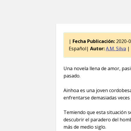
|
Fecha Publicación:
2020-
Español|
Autor:
A.M. Silva
|
Una novela llena de amor, pas
pasado.
Ainhoa es una joven cordobesa 
enfrentarse demasiadas veces a
Temiendo que esta situación se
descubrir el paradero del ho
más de medio siglo.