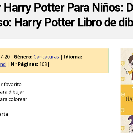
 Harry Potter Para Niños: D
o: Harry Potter Libro de di
07-20|
Género:
Caricaturas
|
Idioma:
and
|
Nº Páginas:
109|
r favorito
ara dibujar
ara colorear
erta