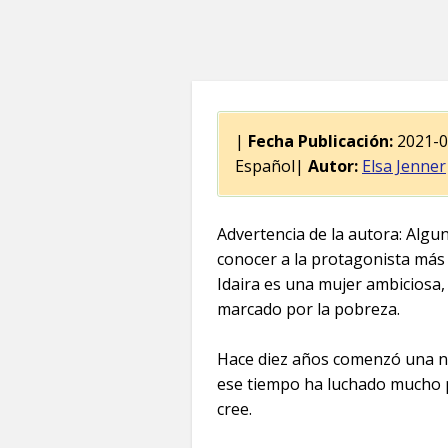
|
Fecha Publicación:
2021-
Español|
Autor:
Elsa Jenner
Advertencia de la autora: Alg
conocer a la protagonista más 
Idaira es una mujer ambiciosa, 
marcado por la pobreza.
Hace diez años comenzó una nue
ese tiempo ha luchado mucho p
cree.