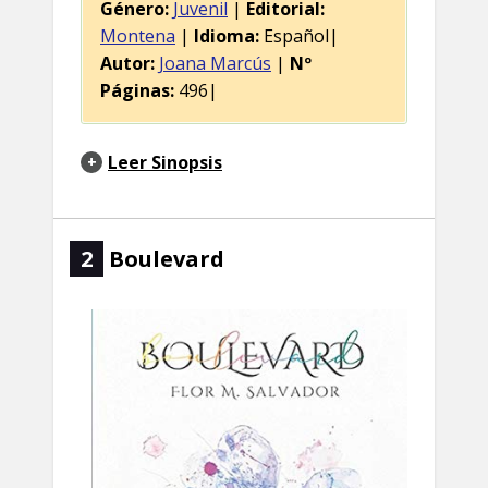
Género:
Juvenil
|
Editorial:
Montena
|
Idioma:
Español|
Autor:
Joana Marcús
|
Nº
Páginas:
496|
Leer Sinopsis
2
Boulevard