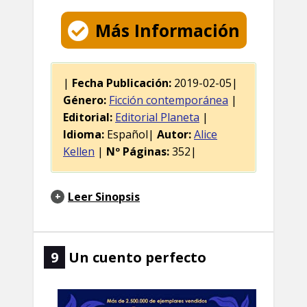
Más Información
|
Fecha Publicación:
2019-02-05|
Género:
Ficción contemporánea
|
Editorial:
Editorial Planeta
|
Idioma:
Español|
Autor:
Alice
Kellen
|
Nº Páginas:
352|
Leer Sinopsis
9
Un cuento perfecto