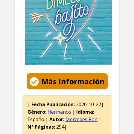
Más Información
|
Fecha Publicación:
2020-10-22|
Género:
Hermanos
|
Idioma:
Español|
Autor:
Mercedes Ron
|
Nº Páginas:
294|