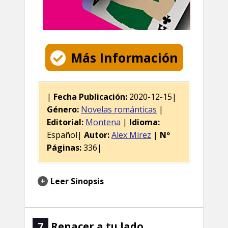
Más Información
|
Fecha Publicación:
2020-12-15|
Género:
Novelas románticas
|
Editorial:
Montena
|
Idioma:
Español|
Autor:
Alex Mirez
|
Nº
Páginas:
336|
Leer Sinopsis
7
Renacer a tu lado