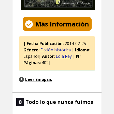
Más Información
|
Fecha Publicación:
2014-02-25|
Género:
Ficción histórica
|
Idioma:
Español|
Autor:
Lola Rey
|
Nº
Páginas:
402|
Leer Sinopsis
8
Todo lo que nunca fuimos