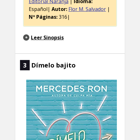
Editorial Naranja
|
Idioma:
Español|
Autor:
Flor M. Salvador
|
Nº Páginas:
316|
Leer Sinopsis
3
Dímelo bajito