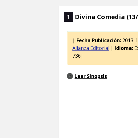
1
Divina Comedia (13/
|
Fecha Publicación:
2013-
Alianza Editorial
|
Idioma:
E
736|
Leer Sinopsis