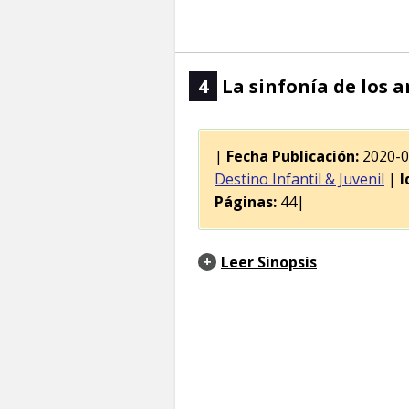
4
La sinfonía de los a
|
Fecha Publicación:
2020-
Destino Infantil & Juvenil
|
I
Páginas:
44|
Leer Sinopsis