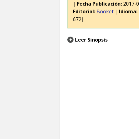
|
Fecha Publicación:
2017-
Editorial:
Booket
|
Idioma:
672|
Leer Sinopsis