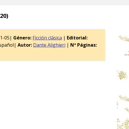
20)
11-05|
Género:
Ficción clásica
|
Editorial:
spañol|
Autor:
Dante Alighieri
|
Nº Páginas: