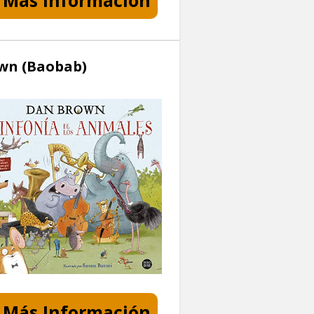
Más Información
own (Baobab)
Más Información