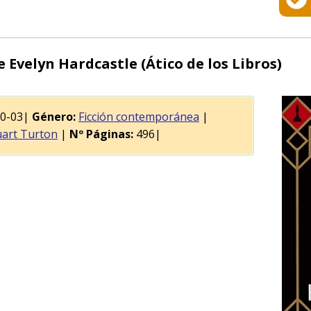
 Evelyn Hardcastle (Ático de los Libros)
10-03|
Género:
Ficción contemporánea
|
uart Turton
|
Nº Páginas:
496|