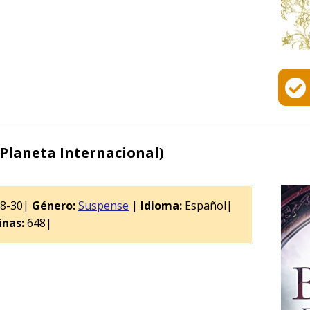
(Planeta Internacional)
08-30|
Género:
Suspense
|
Idioma:
Español|
inas:
648|