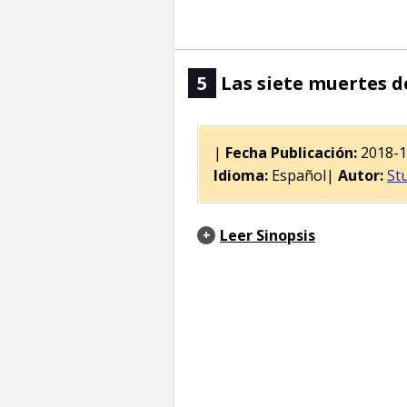
5
Las siete muertes de
|
Fecha Publicación:
2018-
Idioma:
Español|
Autor:
St
Leer Sinopsis