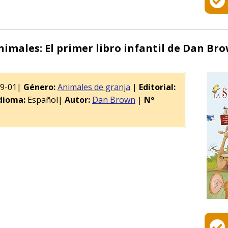
nimales: El primer libro infantil de Dan Br
09-01|
Género:
Animales de granja
|
Editorial:
dioma:
Español|
Autor:
Dan Brown
|
Nº