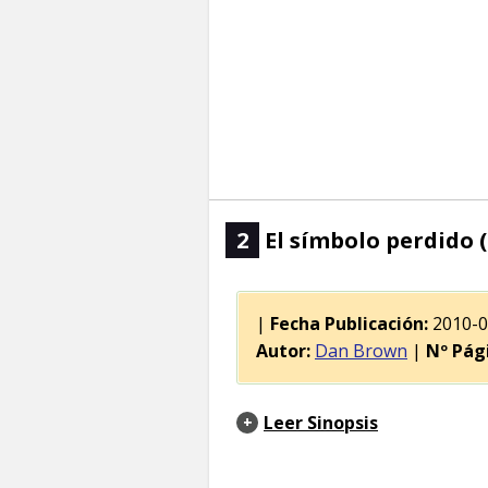
2
El símbolo perdido 
|
Fecha Publicación:
2010-
Autor:
Dan Brown
|
Nº Pág
Leer Sinopsis