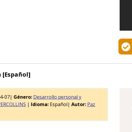
 [Español]
04-07|
Género:
Desarrollo personal y
ERCOLLINS
|
Idioma:
Español|
Autor:
Paz