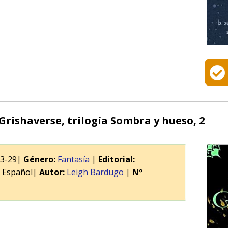
Grishaverse, trilogía Sombra y hueso, 2
03-29|
Género:
Fantasía
|
Editorial:
Español|
Autor:
Leigh Bardugo
|
Nº