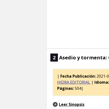
2
Asedio y tormenta: 
|
Fecha Publicación:
2021-
HIDRA,EDITORIAL
|
Idioma:
Páginas:
504|
Leer Sinopsis