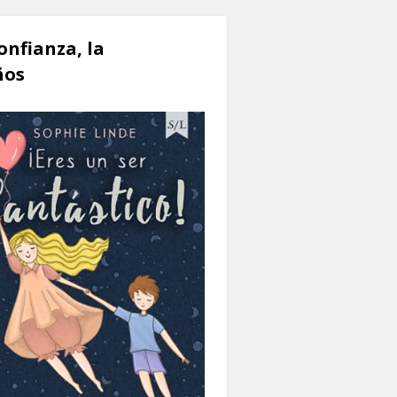
onfianza, la
ños