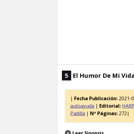
5
El Humor De Mi Vida
|
Fecha Publicación:
2021-
autoayuda
|
Editorial:
HARP
Padilla
|
Nº Páginas:
272|
Leer Sinopsis