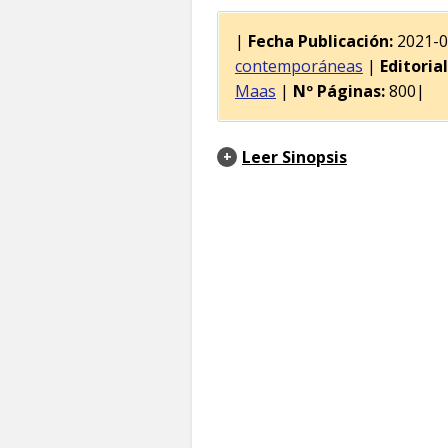
|
Fecha Publicación:
2021-
contemporáneas
|
Editorial
Maas
|
Nº Páginas:
800|
Leer Sinopsis