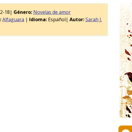
02-18|
Género:
Novelas de amor
:
Alfaguara
|
Idioma:
Español|
Autor:
Sarah J.