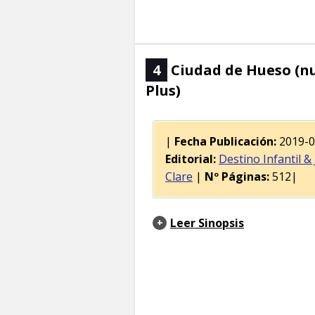
4
Ciudad de Hueso (nu
Plus)
|
Fecha Publicación:
2019-
Editorial:
Destino Infantil & 
Clare
|
Nº Páginas:
512|
Leer Sinopsis