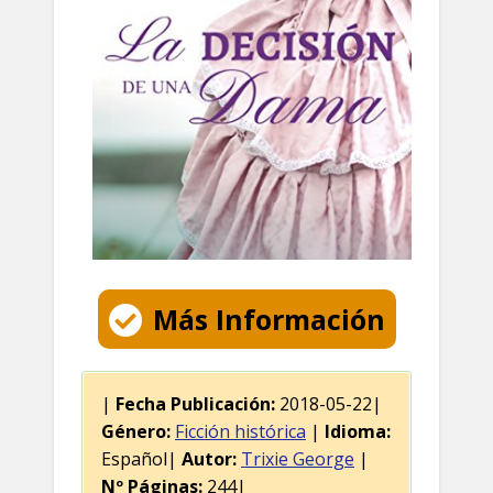
Más Información
|
Fecha Publicación:
2018-05-22|
Género:
Ficción histórica
|
Idioma:
Español|
Autor:
Trixie George
|
Nº Páginas:
244|