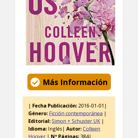
Más Información
|
Fecha Publicación:
2016-01-01|
Género:
Ficción contemporánea
|
Editorial:
Simon + Schuster UK
|
Idioma:
Inglés|
Autor:
Colleen
Hoover
|
Nº Páginas:
384|