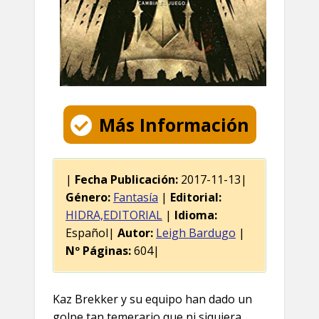
Más Información
|
Fecha Publicación:
2017-11-13|
Género:
Fantasía
|
Editorial:
HIDRA,EDITORIAL
|
Idioma:
Español|
Autor:
Leigh Bardugo
|
Nº Páginas:
604|
Kaz Brekker y su equipo han dado un
golpe tan temerario que ni siquiera